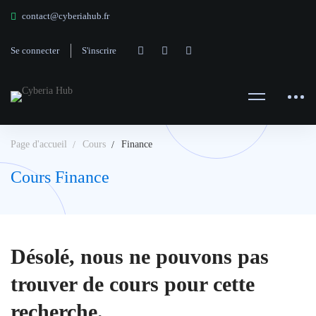
contact@cyberiahub.fr
Se connecter
S'inscrire
Page d'accueil
Cours
Finance
Cours Finance
Désolé, nous ne pouvons pas
trouver de cours pour cette
recherche.