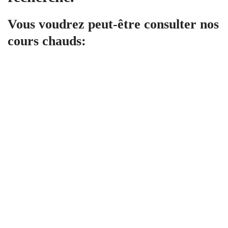
Vous voudrez peut-être consulter nos
cours chauds:
Tous niveaux
CYBERPRENEUR
DECLICK ACADEMY
1,997
€
.00
Artificial Intelligence
CYBERPRENEUR
34 Lessons
14.4 hours