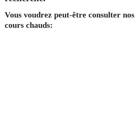
Vous voudrez peut-être consulter nos
cours chauds:
Tous niveaux
CYBERPRENEUR
DECLICK ACADEMY
1,997
.00
€
Artificial Intelligence
CYBERPRENEUR
34 Lessons
14.4 hours