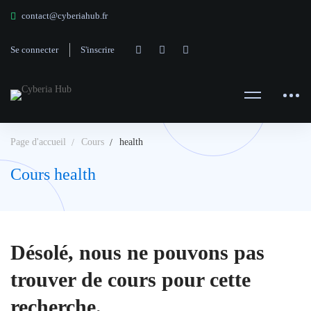
contact@cyberiahub.fr
Se connecter
S'inscrire
Page d'accueil
Cours
health
Cours health
Désolé, nous ne pouvons pas
trouver de cours pour cette
recherche.