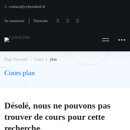
contact@cyberiahub.fr
Se connecter
S'inscrire
Page d'accueil
Cours
plan
Cours plan
Désolé, nous ne pouvons pas
trouver de cours pour cette
recherche.