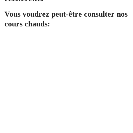
Vous voudrez peut-être consulter nos
cours chauds:
Tous niveaux
CYBERPRENEUR
DECLICK ACADEMY
1,997
.00
€
Artificial Intelligence
CYBERPRENEUR
34 Lessons
14.4 hours