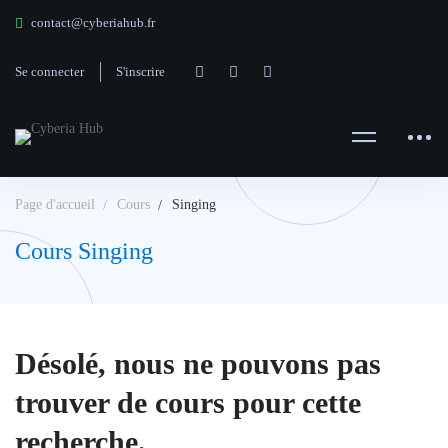
contact@cyberiahub.fr
Se connecter
S'inscrire
Page d'accueil
Cours
Singing
Cours Singing
Désolé, nous ne pouvons pas
trouver de cours pour cette
recherche.