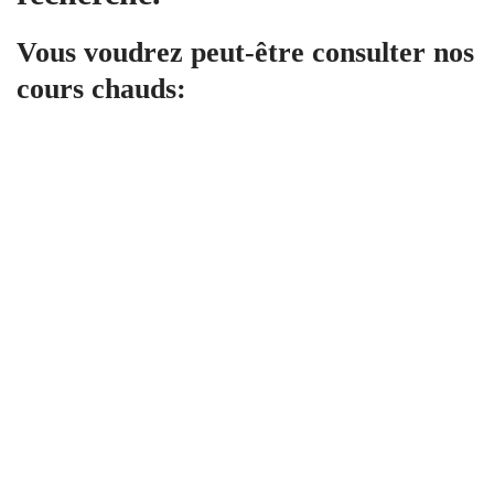
Vous voudrez peut-être consulter nos
cours chauds:
Tous niveaux
CYBERPRENEUR
DECLICK ACADEMY
1,997
€
.00
Artificial Intelligence
CYBERPRENEUR
34 Lessons
14.4 hours