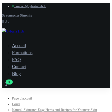
contact@cyberiahub.fr
Se connecter
S'inscrire
Accueil
Formations
FAQ
Contact
Blog
Page d'accueil
Cours
Natural Skincare: Easy Herbs and Recipes for Younger Skin