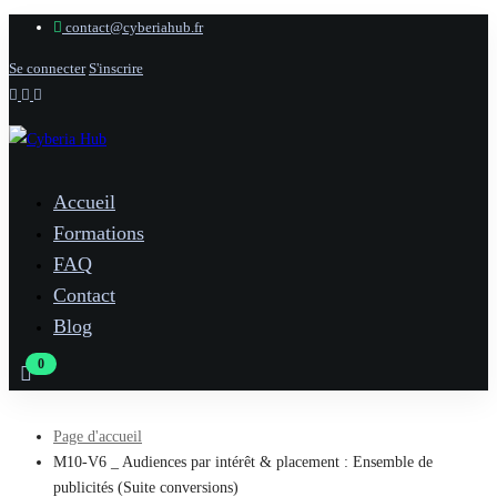
contact@cyberiahub.fr
Se connecter
S'inscrire
Accueil
Formations
FAQ
Contact
Blog
Page d'accueil
M10-V6 _ Audiences par intérêt & placement : Ensemble de
publicités (Suite conversions)