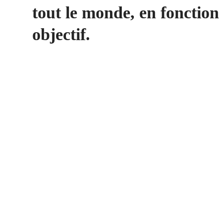
tout le monde, en fonction 
objectif.
Tous niveaux
CYBERPRENEUR
DECLICK ACADEMY
1,997
€
.00
Artificial Intelligence
CYBERPRENEUR
34 Lessons
14.4 hours